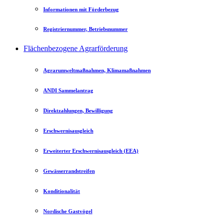
Informationen mit Förderbezug
Registriernummer, Betriebsnummer
Flächenbezogene Agrarförderung
Agrarumweltmaßnahmen, Klimamaßnahmen
ANDI Sammelantrag
Direktzahlungen, Bewilligung
Erschwernisausgleich
Erweiterter Erschwernisausgleich (EEA)
Gewässerrandstreifen
Konditionalität
Nordische Gastvögel