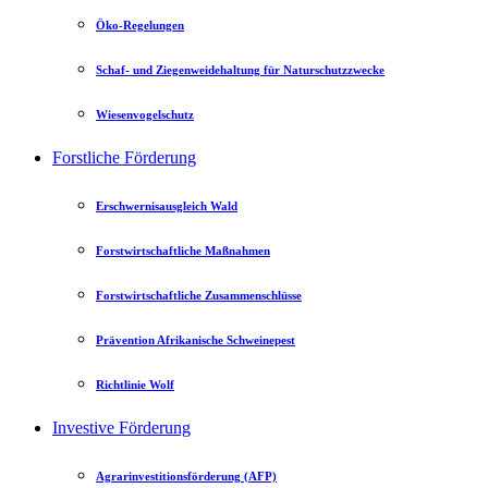
Öko-Regelungen
Schaf- und Ziegenweidehaltung für Naturschutzzwecke
Wiesenvogelschutz
Forstliche Förderung
Erschwernisausgleich Wald
Forstwirtschaftliche Maßnahmen
Forstwirtschaftliche Zusammenschlüsse
Prävention Afrikanische Schweinepest
Richtlinie Wolf
Investive Förderung
Agrarinvestitionsförderung (AFP)