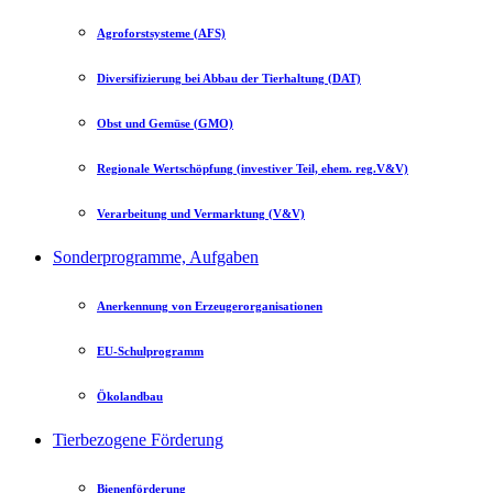
Agroforstsysteme (AFS)
Diversifizierung bei Abbau der Tierhaltung (DAT)
Obst und Gemüse (GMO)
Regionale Wertschöpfung (investiver Teil, ehem. reg.V&V)
Verarbeitung und Vermarktung (V&V)
Sonderprogramme, Aufgaben
Anerkennung von Erzeugerorganisationen
EU-Schulprogramm
Ökolandbau
Tierbezogene Förderung
Bienenförderung