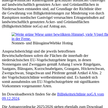
außergewöhnlicher Rastereignisse geschützter nordischer Gastvögel
auf landwirtschaftlich genutzten Acker- und Grünlandflächen in
Niedersachsen entstanden sind, auf Grundlage der Richtlinie über
die Gewährung von Billigkeitsleistungen zur Minderung von durch
Rastspitzen nordischer Gastvögel verursachten Ertragseinbußen auf
landwirtschaftlich genutzten Acker- und Grünlandflächen
(Billigkeitsrichtlinie noGa) auf Antrag aus.
Nonnen- und Blässgänse
Wiebke Hoting
Anspruchsberichtigt sind die jeweils betroffenen
BewirtschafterInnen sofern die Flächen die innerhalb der
niedersächsischen EU-Vogelschutzgebiete liegen, in denen
Nonnengans und Zwerggans gemäß Anhang I sowie Ringelgans,
Saatgans, Blässgans, Kurzschnabelgans, Graugans, Höckerschwan,
Zwergschwan, Singschwan und Pfeifente gemäß Artikel 4 Abs. 2
der Vogelschutzrichtlinie wertbestimmend sind. Es handelt sich
somit ausnahmslos um EU-Vogelschutzgebiete mit signifikanten
Vorkommen vorgenannter Arten.
Im Downloadbereich finden Sie die
Billigkeitsrichtlinie noGA vom
09.12.2024
.
Die Antragsvordrucke 2025/2026 stehen ebenfalls zum Download