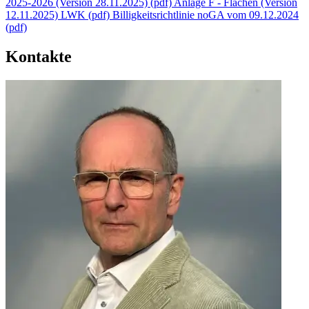
2025-2026 (Version 28.11.2025) (pdf)
Anlage F - Flächen (Version
12.11.2025) LWK (pdf)
Billigkeitsrichtlinie noGA vom 09.12.2024
(pdf)
Kontakte