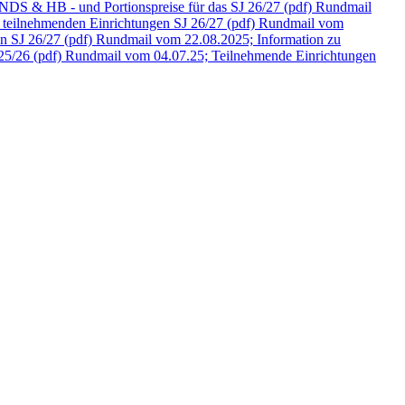
DS & HB - und Portionspreise für das SJ 26/27 (pdf)
Rundmail
teilnehmenden Einrichtungen SJ 26/27 (pdf)
Rundmail vom
 SJ 26/27 (pdf)
Rundmail vom 22.08.2025; Information zu
25/26 (pdf)
Rundmail vom 04.07.25; Teilnehmende Einrichtungen