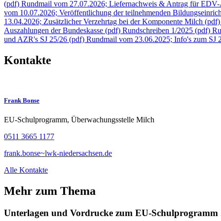
(pdf)
Rundmail vom 27.07.2026; Liefernachweis & Antrag für EDV
vom 10.07.2026; Veröffentlichung der teilnehmenden Bildungseinrich
13.04.2026; Zusätzlicher Verzehrtag bei der Komponente Milch (pdf)
Auszahlungen der Bundeskasse (pdf)
Rundschreiben 1/2025 (pdf)
Ru
und AZR's SJ 25/26 (pdf)
Rundmail vom 23.06.2025; Info's zum SJ 
Kontakte
Frank Bonse
EU-Schulprogramm, Überwachungsstelle Milch
0511 3665 1177
frank.bonse~lwk-niedersachsen.de
Alle Kontakte
Mehr zum Thema
Unterlagen und Vordrucke zum EU-Schulprogramm 