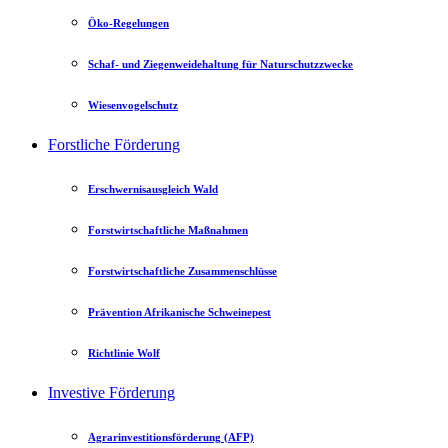
Öko-Regelungen
Schaf- und Ziegenweidehaltung für Naturschutzzwecke
Wiesenvogelschutz
Forstliche Förderung
Erschwernisausgleich Wald
Forstwirtschaftliche Maßnahmen
Forstwirtschaftliche Zusammenschlüsse
Prävention Afrikanische Schweinepest
Richtlinie Wolf
Investive Förderung
Agrarinvestitionsförderung (AFP)