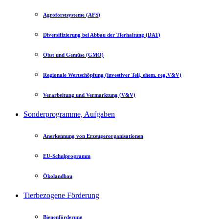
Agroforstsysteme (AFS)
Diversifizierung bei Abbau der Tierhaltung (DAT)
Obst und Gemüse (GMO)
Regionale Wertschöpfung (investiver Teil, ehem. reg.V&V)
Verarbeitung und Vermarktung (V&V)
Sonderprogramme, Aufgaben
Anerkennung von Erzeugerorganisationen
EU-Schulprogramm
Ökolandbau
Tierbezogene Förderung
Bienenförderung