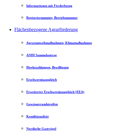
Informationen mit Förderbezug
Registriernummer, Betriebsnummer
Flächenbezogene Agrarförderung
Agrarumweltmaßnahmen, Klimamaßnahmen
ANDI Sammelantrag
Direktzahlungen, Bewilligung
Erschwernisausgleich
Erweiterter Erschwernisausgleich (EEA)
Gewässerrandstreifen
Konditionalität
Nordische Gastvögel