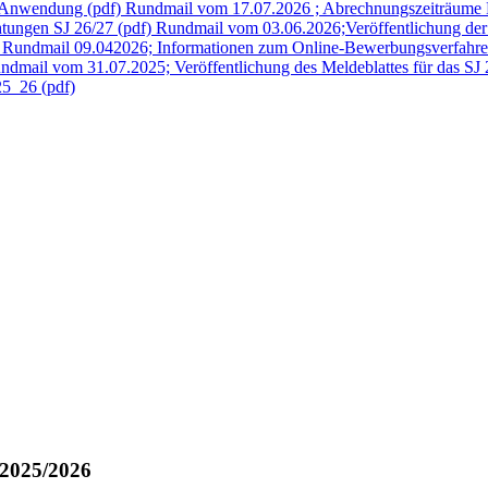
-Anwendung (pdf)
Rundmail vom 17.07.2026 ; Abrechnungszeiträume N
tungen SJ 26/27 (pdf)
Rundmail vom 03.06.2026;Veröffentlichung der 
Rundmail 09.042026; Informationen zum Online-Bewerbungsverfahren
ndmail vom 31.07.2025; Veröffentlichung des Meldeblattes für das SJ 
25_26 (pdf)
2025/2026