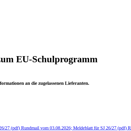
 zum EU-Schulprogramm
formationen an die zugelassenen Lieferanten.
6/27 (pdf)
Rundmail vom 03.08.2026; Meldeblatt für SJ 26/27 (pdf)
R